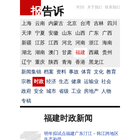
报
告诉
RSS
关于我们
联系我们
上海
云南
内蒙古
北京
台湾
吉林
四川
天津
宁夏
安徽
山东
山西
广东
广西
新疆
江苏
江西
河北
河南
浙江
海南
湖北
湖南
澳门
甘肃
福建
西藏
贵州
辽宁
重庆
陕西
青海
香港
黑龙江
新闻集锦
档案
资料
事故
体育
文化
教育
宗教
时政
经济
生态
健康
运输业
社会
政府
安全
城市
省级
工业
房地产
人物
专稿
福建时政新闻
明年拟试点福建广东汀江－韩江跨地区
生态补偿