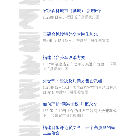
省级森林城市（县城） 新增6个
福建省广播影视集团
132508 日前，
王毅会见沙特外交大臣朱贝尔
福建省广播影视集团
当地时间12月18日，
福建出台公车改革方案
福建
132250 福建省公车改革方案近日出台，
省广播影视集团
外交部：坚决反对美方售台武器
132149 12月16日，美国政府宣布向台湾出售总
福建省广播影视集团
额约18.
如何理解“网络主权”的概念？
132152 在16日上午的世界互联网大会开幕式
福建省广播影视集团
上，
福建日报评论员文章：开个高质量的民
主生活会