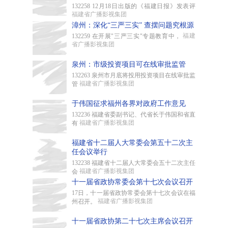
132258 12月18日出版的《福建日报》发表评
福建省广播影视集团
漳州：深化“三严三实” 查摆问题究根源
福建
132259 在开展"三严三实"专题教育中，
省广播影视集团
泉州：市级投资项目可在线审批监管
132263 泉州市月底将投用投资项目在线审批监
福建省广播影视集团
管
于伟国征求福州各界对政府工作意见
132236 福建省委副书记、代省长于伟国和省直
福建省广播影视集团
有
福建省十二届人大常委会第五十二次主
任会议举行
132238 福建省十二届人大常委会五十二次主任
福建省广播影视集团
会
十一届省政协常委会第十七次会议召开
17日，十一届省政协常委会第十七次会议在福
福建省广播影视集团
州召开。
十一届省政协第二十七次主席会议召开