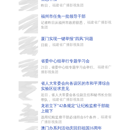
福建省广播影视集团
昨日，
福州市任免一批领导干部
福建省广播影视
记者昨日从福州市政府获悉，
集团
厦门实现一键举报“四风”问题
福建省广播影视集团
日前，
省委中心组举行专题学习会
福建省广
21日，省委中心组专题学习会举行。
播影视集团
省人大常委会向各设区的市和平潭综合
实验区征求意见
近日，省人大常委会各位副主任和秘书长分别
福建省广播影视集团
带队，
龙岩立下“42条规定”让纪检监察干部能
上能下
福建省
选用纪检监察干部必须符合6个条件，
广播影视集团
澳门办系列活动庆回归祖国16周年