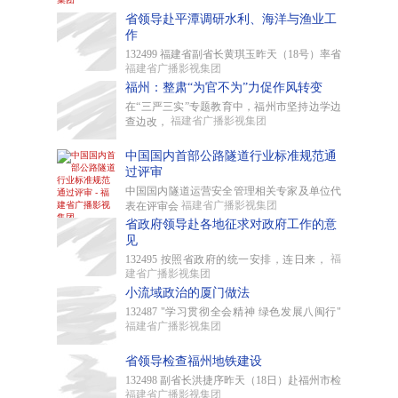
省领导赴平潭调研水利、海洋与渔业工
作
132499 福建省副省长黄琪玉昨天（18号）率省
福建省广播影视集团
福州：整肃“为官不为”力促作风转变
在“三严三实”专题教育中，福州市坚持边学边
福建省广播影视集团
查边改，
中国国内首部公路隧道行业标准规范通
过评审
中国国内隧道运营安全管理相关专家及单位代
福建省广播影视集团
表在评审会
省政府领导赴各地征求对政府工作的意
见
福
132495 按照省政府的统一安排，连日来，
建省广播影视集团
小流域政治的厦门做法
132487 "学习贯彻全会精神 绿色发展八闽行"
福建省广播影视集团
省领导检查福州地铁建设
132498 副省长洪捷序昨天（18日）赴福州市检
福建省广播影视集团