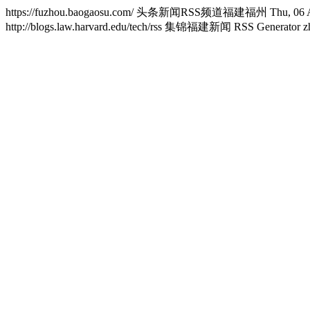
https://fuzhou.baogaosu.com/
头条新闻RSS频道福建福州
Thu, 06 
http://blogs.law.harvard.edu/tech/rss
集锦福建新闻 RSS Generator
z